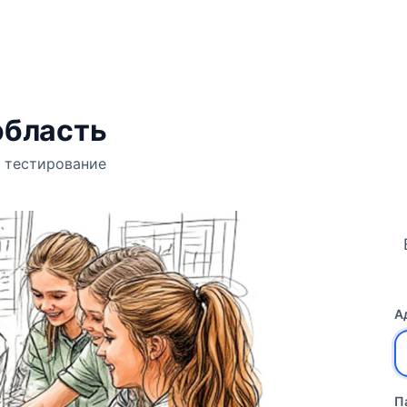
область
 тестирование
А
П